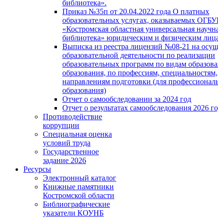
библиотека».
Приказ №35п от 20.04.2022 года О платных
образовательных услугах, оказываемых ОГБ
«Костромская областная универсальная научн
библиотека» юридическим и физическим лиц
Выписка из реестра лицензий №08-21 на осу
образовательной деятельности по реализации
образовательных программ по видам образова
образования, по профессиям, специальностям,
направлениям подготовки (для профессионал
образования)
Отчет о самообследовании за 2024 год
Отчет о результатах самообследования 2026 г
Противодействие
коррупции
Специальная оценка
условий труда
Государственное
задание 2026
Ресурсы
Электронный каталог
Книжные памятники
Костромской области
Библиографические
указатели КОУНБ