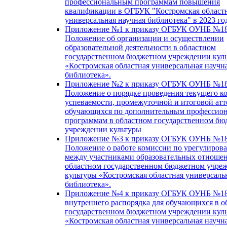
профессиональным программам повышения
квалификации в ОГБУК "Костромская област
универсальная научная библиотека" в 2023 го
Приложение №1 к приказу ОГБУК ОУНБ №18
Положение об организации и осуществлении
образовательной деятельности в областном
государственном бюджетном учреждении кул
«Костромская областная универсальная научн
библиотека».
Приложение №2 к приказу ОГБУК ОУНБ №18
Положение о порядке проведения текущего к
успеваемости, промежуточной и итоговой атт
обучающихся по дополнительным профессио
программам в областном государственном б
учреждении культуры
Приложение №3 к приказу ОГБУК ОУНБ №18
Положение о работе комиссии по урегулиров
между участниками образовательных отноше
областном государственном бюджетном учре
культуры «Костромская областная универсаль
библиотека».
Приложение №4 к приказу ОГБУК ОУНБ №18
внутреннего распорядка для обучающихся в о
государственном бюджетном учреждении кул
«Костромская областная универсальная научн