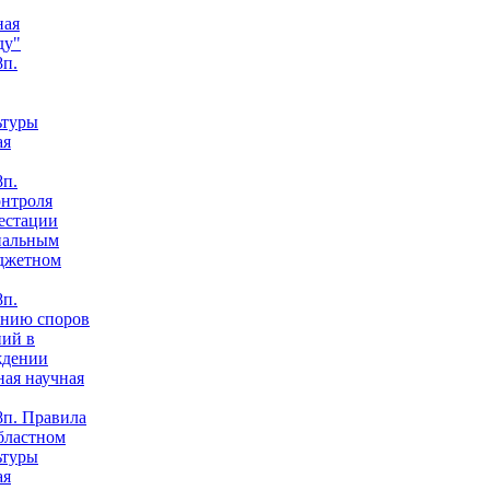
ная
ду"
п.
ьтуры
ая
п.
онтроля
естации
нальным
юджетном
п.
анию споров
ний в
ждении
ная научная
п. Правила
бластном
ьтуры
ая