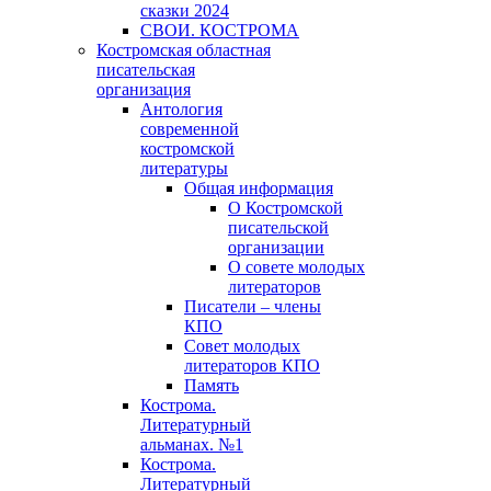
сказки 2024
СВОИ. КОСТРОМА
Костромская областная
писательская
организация
Антология
современной
костромской
литературы
Общая информация
О Костромской
писательской
организации
О совете молодых
литераторов
Писатели – члены
КПО
Совет молодых
литераторов КПО
Память
Кострома.
Литературный
альманах. №1
Кострома.
Литературный