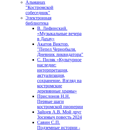
Альманах
"Костромской
собеседник"
Электронная
библиотека
В. Лифинский.
«Музыкальные вечера
в Дахау»
Акатов Виктор.
"Пепел Чернобыля.
Дневник ликвидатора"
С. Пиляк «Культурное
наследие:
интерпретация,
актуализация,
сохранение. Взгляд на
костромские
деревянные храмы»
Прислонов Н.Н.
Первые шаги
костромской пионерии
Зайцев А.В. Мой друг
Зосимыч повесть 2024
Савин С.П.
Подземные истории -