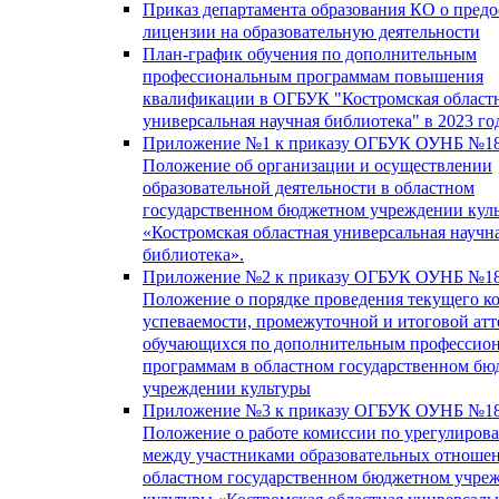
Приказ департамента образования КО о пред
лицензии на образовательную деятельности
План-график обучения по дополнительным
профессиональным программам повышения
квалификации в ОГБУК "Костромская област
универсальная научная библиотека" в 2023 го
Приложение №1 к приказу ОГБУК ОУНБ №18
Положение об организации и осуществлении
образовательной деятельности в областном
государственном бюджетном учреждении кул
«Костромская областная универсальная научн
библиотека».
Приложение №2 к приказу ОГБУК ОУНБ №18
Положение о порядке проведения текущего к
успеваемости, промежуточной и итоговой атт
обучающихся по дополнительным профессио
программам в областном государственном б
учреждении культуры
Приложение №3 к приказу ОГБУК ОУНБ №18
Положение о работе комиссии по урегулиров
между участниками образовательных отноше
областном государственном бюджетном учре