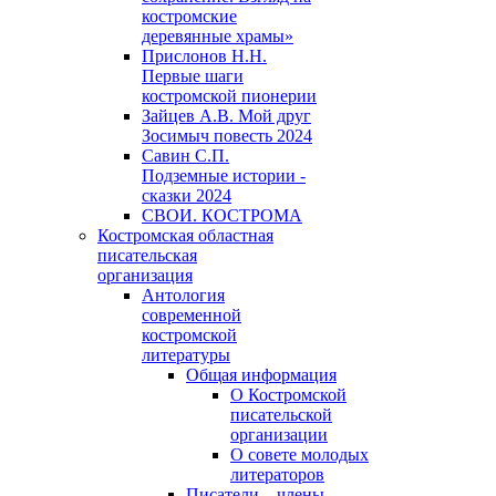
костромские
деревянные храмы»
Прислонов Н.Н.
Первые шаги
костромской пионерии
Зайцев А.В. Мой друг
Зосимыч повесть 2024
Савин С.П.
Подземные истории -
сказки 2024
СВОИ. КОСТРОМА
Костромская областная
писательская
организация
Антология
современной
костромской
литературы
Общая информация
О Костромской
писательской
организации
О совете молодых
литераторов
Писатели – члены