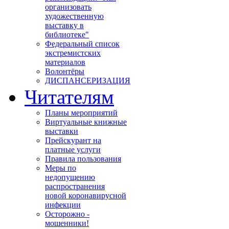
организовать
художественную
выставку в
библиотеке"
Федеральный список
экстремистских
материалов
Волонтёры
ДИСПАНСЕРИЗАЦИЯ
Читателям
Планы мероприятий
Виртуальные книжные
выставки
Прейскурант на
платные услуги
Правила пользования
Меры по
недопущению
распространения
новой коронавирусной
инфекции
Осторожно -
мошенники!