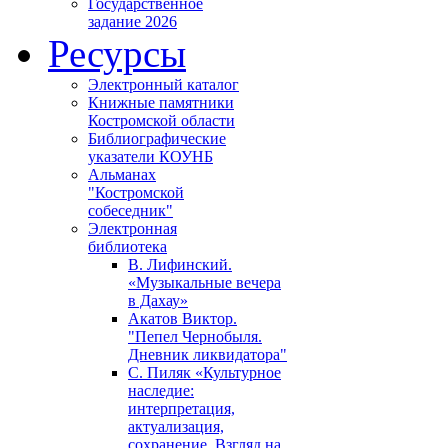
Государственное
задание 2026
Ресурсы
Электронный каталог
Книжные памятники
Костромской области
Библиографические
указатели КОУНБ
Альманах
"Костромской
собеседник"
Электронная
библиотека
В. Лифинский.
«Музыкальные вечера
в Дахау»
Акатов Виктор.
"Пепел Чернобыля.
Дневник ликвидатора"
С. Пиляк «Культурное
наследие:
интерпретация,
актуализация,
сохранение. Взгляд на