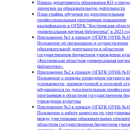
Приказ департамента образования КО о пред
лицензии на образовательную деятельности
План-график обучения по дополнительным
профессиональным программам повышения
квалификации в ОГБУК "Костромская област
универсальная научная библиотека" в 2023 го
Приложение №1 к приказу ОГБУК ОУНБ №18
Положение об организации и осуществлении
образовательной деятельности в областном
государственном бюджетном учреждении кул
«Костромская областная универсальная научн
библиотека».
Приложение №2 к приказу ОГБУК ОУНБ №18
Положение о порядке проведения текущего к
успеваемости, промежуточной и итоговой атт
обучающихся по дополнительным профессио
программам в областном государственном б
учреждении культуры
Приложение №3 к приказу ОГБУК ОУНБ №18
Положение о работе комиссии по урегулиров
между участниками образовательных отноше
областном государственном бюджетном учре