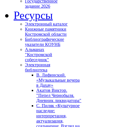
Государственное
задание 2026
Ресурсы
Электронный каталог
Книжные памятники
Костромской области
Библиографические
указатели КОУНБ
Альманах
"Костромской
собеседник"
Электронная
библиотека
В. Лифинский.
«Музыкальные вечера
в Дахау»
Акатов Виктор.
"Пепел Чернобыля.
Дневник ликвидатора"
С. Пиляк «Культурное
наследие:
интерпретация,
актуализация,
сохранение. Взгляд на