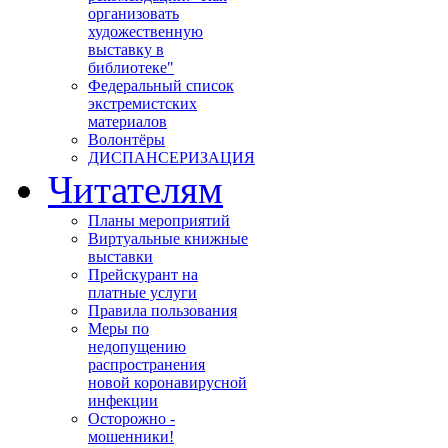
организовать
художественную
выставку в
библиотеке"
Федеральный список
экстремистских
материалов
Волонтёры
ДИСПАНСЕРИЗАЦИЯ
Читателям
Планы мероприятий
Виртуальные книжные
выставки
Прейскурант на
платные услуги
Правила пользования
Меры по
недопущению
распространения
новой коронавирусной
инфекции
Осторожно -
мошенники!