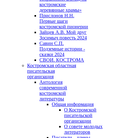
костромские
деревянные храмы»
Прислонов Н.Н.
Первые шаги
костромской пионерии
Зайцев А.В. Мой друг
Зосимыч повесть 2024
Савин С.П.
Подземные истории -
сказки 2024
СВОИ. КОСТРОМА
Костромская областная
писательская
организация
Антология
современной
костромской
литературы
Общая информация
О Костромской
писательской
организации
О совете молодых
литераторов
Писатели – члены