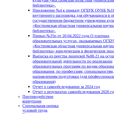
культуры «Костромская областная универсаль
библиотека».
Приложение №4 к приказу ОГБУК ОУНБ №18
внутреннего распорядка для обучающихся в о
государственном бюджетном учреждении кул
«Костромская областная универсальная научн
библиотека».
Приказ №35п от 20.04.2022 года О платных
образовательных услугах, оказываемых ОГБ
«Костромская областная универсальная научн
библиотека» юридическим и физическим лиц
Выписка из реестра лицензий №08-21 на осу
образовательной деятельности по реализации
образовательных программ по видам образова
образования, по профессиям, специальностям,
направлениям подготовки (для профессионал
образования)
Отчет о самообследовании за 2024 год
Отчет о результатах самообследования 2026 г
Противодействие
коррупции
Специальная оценка
условий труда