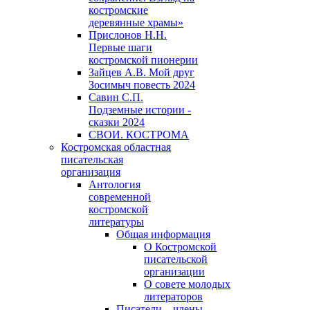
костромские
деревянные храмы»
Прислонов Н.Н.
Первые шаги
костромской пионерии
Зайцев А.В. Мой друг
Зосимыч повесть 2024
Савин С.П.
Подземные истории -
сказки 2024
СВОИ. КОСТРОМА
Костромская областная
писательская
организация
Антология
современной
костромской
литературы
Общая информация
О Костромской
писательской
организации
О совете молодых
литераторов
Писатели – члены