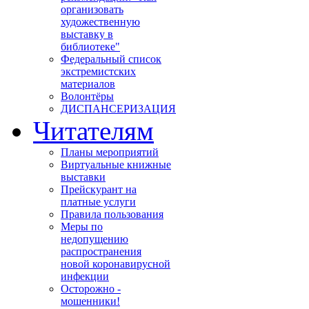
организовать
художественную
выставку в
библиотеке"
Федеральный список
экстремистских
материалов
Волонтёры
ДИСПАНСЕРИЗАЦИЯ
Читателям
Планы мероприятий
Виртуальные книжные
выставки
Прейскурант на
платные услуги
Правила пользования
Меры по
недопущению
распространения
новой коронавирусной
инфекции
Осторожно -
мошенники!