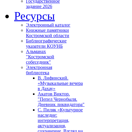
Государственное
задание 2026
Ресурсы
Электронный каталог
Книжные памятники
Костромской области
Библиографические
указатели КОУНБ
Альманах
"Костромской
собеседник"
Электронная
библиотека
В. Лифинский.
«Музыкальные вечера
в Дахау»
Акатов Виктор.
"Пепел Чернобыля.
Дневник ликвидатора"
С. Пиляк «Культурное
наследие:
интерпретация,
актуализация,
сохранение. Взгляд на