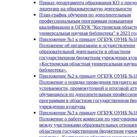
Приказ департамента образования КО о пред
лицензии на образовательную деятельности
План-график обучения по дополнительным
профессиональным программам повышения
квалификации в ОГБУК "Костромская област
универсальная научная библиотека" в 2023 го
Приложение №1 к приказу ОГБУК ОУНБ №18
Положение об организации и осуществлении
образовательной деятельности в областном
государственном бюджетном учреждении кул
«Костромская областная универсальная научн
библиотека».
Приложение №2 к приказу ОГБУК ОУНБ №18
Положение о порядке проведения текущего к
успеваемости, промежуточной и итоговой атт
обучающихся по дополнительным профессио
программам в областном государственном б
учреждении культуры
Приложение №3 к приказу ОГБУК ОУНБ №18
Положение о работе комиссии по урегулиров
между участниками образовательных отноше
областном государственном бюджетном учре