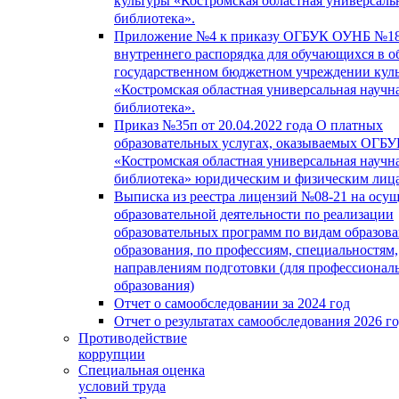
культуры «Костромская областная универсаль
библиотека».
Приложение №4 к приказу ОГБУК ОУНБ №18
внутреннего распорядка для обучающихся в о
государственном бюджетном учреждении кул
«Костромская областная универсальная научн
библиотека».
Приказ №35п от 20.04.2022 года О платных
образовательных услугах, оказываемых ОГБ
«Костромская областная универсальная научн
библиотека» юридическим и физическим лиц
Выписка из реестра лицензий №08-21 на осу
образовательной деятельности по реализации
образовательных программ по видам образова
образования, по профессиям, специальностям,
направлениям подготовки (для профессионал
образования)
Отчет о самообследовании за 2024 год
Отчет о результатах самообследования 2026 г
Противодействие
коррупции
Специальная оценка
условий труда