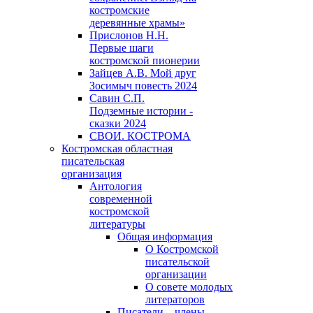
костромские
деревянные храмы»
Прислонов Н.Н.
Первые шаги
костромской пионерии
Зайцев А.В. Мой друг
Зосимыч повесть 2024
Савин С.П.
Подземные истории -
сказки 2024
СВОИ. КОСТРОМА
Костромская областная
писательская
организация
Антология
современной
костромской
литературы
Общая информация
О Костромской
писательской
организации
О совете молодых
литераторов
Писатели – члены