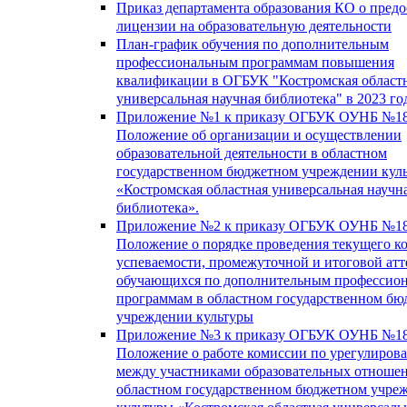
Приказ департамента образования КО о пред
лицензии на образовательную деятельности
План-график обучения по дополнительным
профессиональным программам повышения
квалификации в ОГБУК "Костромская област
универсальная научная библиотека" в 2023 го
Приложение №1 к приказу ОГБУК ОУНБ №18
Положение об организации и осуществлении
образовательной деятельности в областном
государственном бюджетном учреждении кул
«Костромская областная универсальная научн
библиотека».
Приложение №2 к приказу ОГБУК ОУНБ №18
Положение о порядке проведения текущего к
успеваемости, промежуточной и итоговой атт
обучающихся по дополнительным профессио
программам в областном государственном б
учреждении культуры
Приложение №3 к приказу ОГБУК ОУНБ №18
Положение о работе комиссии по урегулиров
между участниками образовательных отноше
областном государственном бюджетном учре