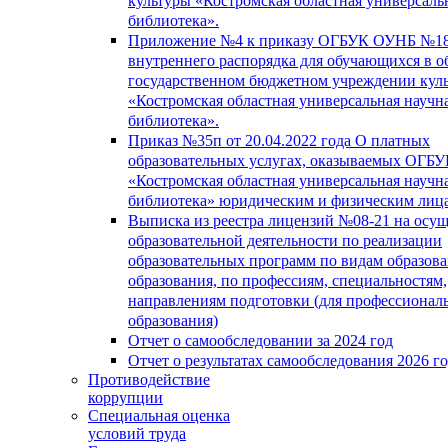
культуры «Костромская областная универсаль
библиотека».
Приложение №4 к приказу ОГБУК ОУНБ №18
внутреннего распорядка для обучающихся в о
государственном бюджетном учреждении кул
«Костромская областная универсальная научн
библиотека».
Приказ №35п от 20.04.2022 года О платных
образовательных услугах, оказываемых ОГБ
«Костромская областная универсальная научн
библиотека» юридическим и физическим лиц
Выписка из реестра лицензий №08-21 на осу
образовательной деятельности по реализации
образовательных программ по видам образова
образования, по профессиям, специальностям,
направлениям подготовки (для профессионал
образования)
Отчет о самообследовании за 2024 год
Отчет о результатах самообследования 2026 г
Противодействие
коррупции
Специальная оценка
условий труда