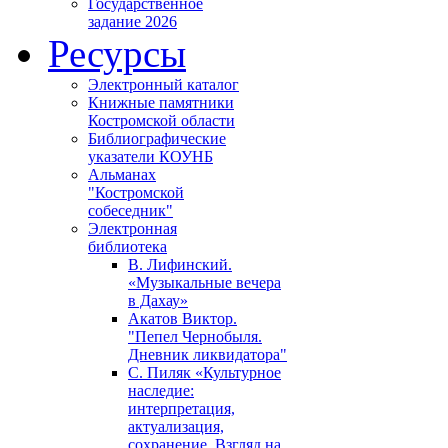
Государственное
задание 2026
Ресурсы
Электронный каталог
Книжные памятники
Костромской области
Библиографические
указатели КОУНБ
Альманах
"Костромской
собеседник"
Электронная
библиотека
В. Лифинский.
«Музыкальные вечера
в Дахау»
Акатов Виктор.
"Пепел Чернобыля.
Дневник ликвидатора"
С. Пиляк «Культурное
наследие:
интерпретация,
актуализация,
сохранение. Взгляд на