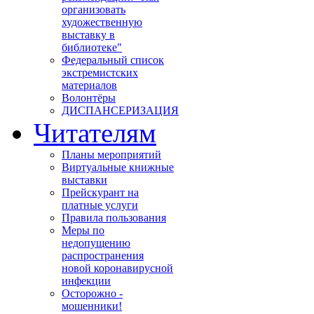
организовать
художественную
выставку в
библиотеке"
Федеральный список
экстремистских
материалов
Волонтёры
ДИСПАНСЕРИЗАЦИЯ
Читателям
Планы мероприятий
Виртуальные книжные
выставки
Прейскурант на
платные услуги
Правила пользования
Меры по
недопущению
распространения
новой коронавирусной
инфекции
Осторожно -
мошенники!