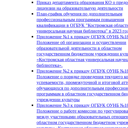
Приказ департамента образования КО о пред
лицензии на образовательную деятельности
План-график обучения по дополнительным
профессиональным программам повышения
квалификации в ОГБУК "Костромская област
универсальная научная библиотека" в 2023 го
Приложение №1 к приказу ОГБУК ОУНБ №18
Положение об организации и осуществлении
образовательной деятельности в областном
государственном бюджетном учреждении кул
«Костромская областная универсальная научн
библиотека».
Приложение №2 к приказу ОГБУК ОУНБ №18
Положение о порядке проведения текущего к
успеваемости, промежуточной и итоговой атт
обучающихся по дополнительным профессио
программам в областном государственном б
учреждении культуры
Приложение №3 к приказу ОГБУК ОУНБ №18
Положение о работе комиссии по урегулиров
между участниками образовательных отноше
областном государственном бюджетном учре