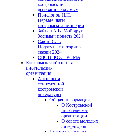
костромские
деревянные храмы»
Прислонов Н.Н.
Первые шаги
костромской пионерии
Зайцев А.В. Мой друг
Зосимыч повесть 2024
Савин С.П.
Подземные истории -
сказки 2024
СВОИ. КОСТРОМА
Костромская областная
писательская
организация
Антология
современной
костромской
литературы
Общая информация
О Костромской
писательской
организации
О совете молодых
литераторов
Писатели – члены