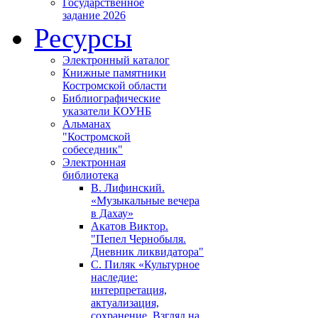
Государственное
задание 2026
Ресурсы
Электронный каталог
Книжные памятники
Костромской области
Библиографические
указатели КОУНБ
Альманах
"Костромской
собеседник"
Электронная
библиотека
В. Лифинский.
«Музыкальные вечера
в Дахау»
Акатов Виктор.
"Пепел Чернобыля.
Дневник ликвидатора"
С. Пиляк «Культурное
наследие:
интерпретация,
актуализация,
сохранение. Взгляд на