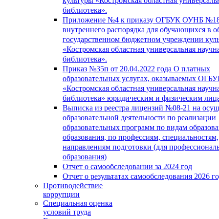
культуры «Костромская областная универсаль
библиотека».
Приложение №4 к приказу ОГБУК ОУНБ №18
внутреннего распорядка для обучающихся в о
государственном бюджетном учреждении кул
«Костромская областная универсальная научн
библиотека».
Приказ №35п от 20.04.2022 года О платных
образовательных услугах, оказываемых ОГБ
«Костромская областная универсальная научн
библиотека» юридическим и физическим лиц
Выписка из реестра лицензий №08-21 на осу
образовательной деятельности по реализации
образовательных программ по видам образова
образования, по профессиям, специальностям,
направлениям подготовки (для профессионал
образования)
Отчет о самообследовании за 2024 год
Отчет о результатах самообследования 2026 г
Противодействие
коррупции
Специальная оценка
условий труда