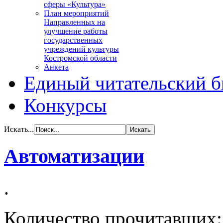
сферы «Культура»
План мероприятий
Направленных на
улучшение работы
государственных
учреждений культуры
Костромской области
Анкета
Единый читательский б
Конкурсы
Искать...
Автоматизации
.
Количество прочитавших