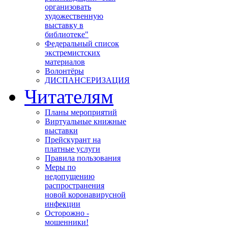
организовать
художественную
выставку в
библиотеке"
Федеральный список
экстремистских
материалов
Волонтёры
ДИСПАНСЕРИЗАЦИЯ
Читателям
Планы мероприятий
Виртуальные книжные
выставки
Прейскурант на
платные услуги
Правила пользования
Меры по
недопущению
распространения
новой коронавирусной
инфекции
Осторожно -
мошенники!