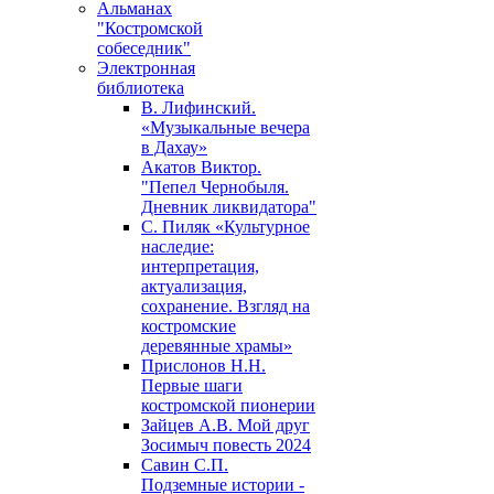
Альманах
"Костромской
собеседник"
Электронная
библиотека
В. Лифинский.
«Музыкальные вечера
в Дахау»
Акатов Виктор.
"Пепел Чернобыля.
Дневник ликвидатора"
С. Пиляк «Культурное
наследие:
интерпретация,
актуализация,
сохранение. Взгляд на
костромские
деревянные храмы»
Прислонов Н.Н.
Первые шаги
костромской пионерии
Зайцев А.В. Мой друг
Зосимыч повесть 2024
Савин С.П.
Подземные истории -