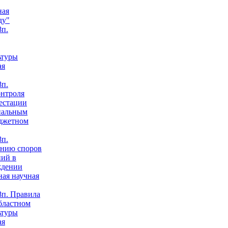
ная
ду"
п.
ьтуры
ая
п.
онтроля
естации
нальным
юджетном
п.
анию споров
ний в
ждении
ная научная
п. Правила
бластном
ьтуры
ая