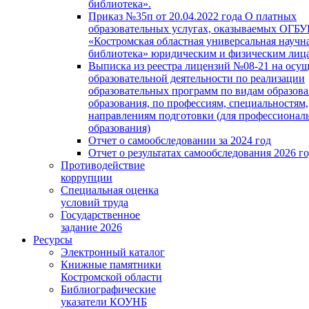
библиотека».
Приказ №35п от 20.04.2022 года О платных
образовательных услугах, оказываемых ОГБ
«Костромская областная универсальная научн
библиотека» юридическим и физическим лиц
Выписка из реестра лицензий №08-21 на осу
образовательной деятельности по реализации
образовательных программ по видам образова
образования, по профессиям, специальностям,
направлениям подготовки (для профессионал
образования)
Отчет о самообследовании за 2024 год
Отчет о результатах самообследования 2026 г
Противодействие
коррупции
Специальная оценка
условий труда
Государственное
задание 2026
Ресурсы
Электронный каталог
Книжные памятники
Костромской области
Библиографические
указатели КОУНБ