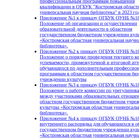
профессиональным программам повышения
квалификации в ОГБУК "Костромская област
универсальная научная библиотека" в 2023 го
Приложение №1 к приказу ОГБУК ОУНБ №18
Положение об организации и осуществлении
образовательной деятельности в областном
государственном бюджетном учреждении кул
«Костромская областная универсальная научн
библиотека».
Приложение №2 к приказу ОГБУК ОУНБ №18
Положение о порядке проведения текущего к
успеваемости, промежуточной и итоговой атт
обучающихся по дополнительным профессио
программам в областном государственном б
учреждении культуры
Приложение №3 к приказу ОГБУК ОУНБ №18
Положение о работе комиссии по урегулиров
между участниками образовательных отноше
областном государственном бюджетном учре
культуры «Костромская областная универсаль
библиотека».
Приложение №4 к приказу ОГБУК ОУНБ №18
внутреннего распорядка для обучающихся в о
государственном бюджетном учреждении кул
«Костромская областная универсальная научн