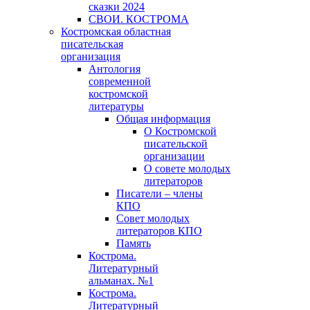
сказки 2024
СВОИ. КОСТРОМА
Костромская областная
писательская
организация
Антология
современной
костромской
литературы
Общая информация
О Костромской
писательской
организации
О совете молодых
литераторов
Писатели – члены
КПО
Совет молодых
литераторов КПО
Память
Кострома.
Литературный
альманах. №1
Кострома.
Литературный