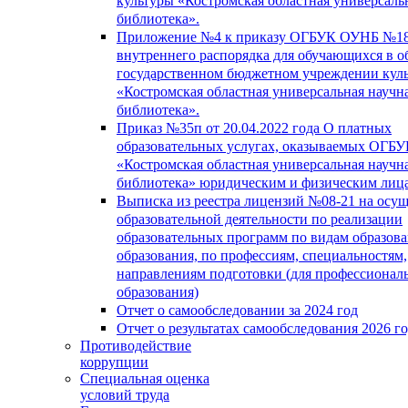
культуры «Костромская областная универсаль
библиотека».
Приложение №4 к приказу ОГБУК ОУНБ №18
внутреннего распорядка для обучающихся в о
государственном бюджетном учреждении кул
«Костромская областная универсальная научн
библиотека».
Приказ №35п от 20.04.2022 года О платных
образовательных услугах, оказываемых ОГБ
«Костромская областная универсальная научн
библиотека» юридическим и физическим лиц
Выписка из реестра лицензий №08-21 на осу
образовательной деятельности по реализации
образовательных программ по видам образова
образования, по профессиям, специальностям,
направлениям подготовки (для профессионал
образования)
Отчет о самообследовании за 2024 год
Отчет о результатах самообследования 2026 г
Противодействие
коррупции
Специальная оценка
условий труда