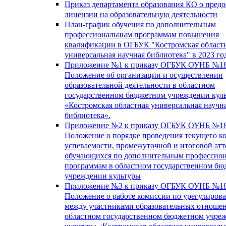
Приказ департамента образования КО о пред
лицензии на образовательную деятельности
План-график обучения по дополнительным
профессиональным программам повышения
квалификации в ОГБУК "Костромская област
универсальная научная библиотека" в 2023 го
Приложение №1 к приказу ОГБУК ОУНБ №18
Положение об организации и осуществлении
образовательной деятельности в областном
государственном бюджетном учреждении кул
«Костромская областная универсальная научн
библиотека».
Приложение №2 к приказу ОГБУК ОУНБ №18
Положение о порядке проведения текущего к
успеваемости, промежуточной и итоговой атт
обучающихся по дополнительным профессио
программам в областном государственном б
учреждении культуры
Приложение №3 к приказу ОГБУК ОУНБ №18
Положение о работе комиссии по урегулиров
между участниками образовательных отноше
областном государственном бюджетном учре