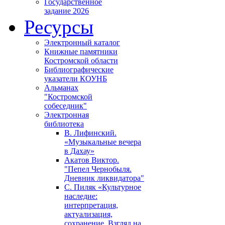
Государственное
задание 2026
Ресурсы
Электронный каталог
Книжные памятники
Костромской области
Библиографические
указатели КОУНБ
Альманах
"Костромской
собеседник"
Электронная
библиотека
В. Лифинский.
«Музыкальные вечера
в Дахау»
Акатов Виктор.
"Пепел Чернобыля.
Дневник ликвидатора"
С. Пиляк «Культурное
наследие:
интерпретация,
актуализация,
сохранение. Взгляд на