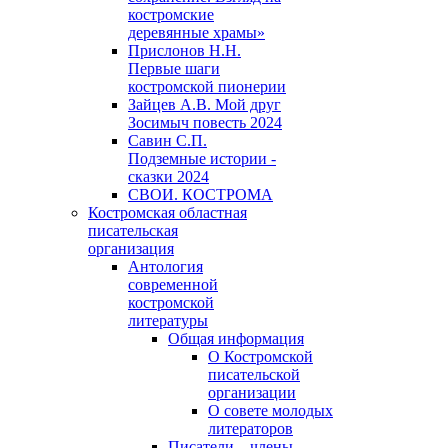
костромские
деревянные храмы»
Прислонов Н.Н.
Первые шаги
костромской пионерии
Зайцев А.В. Мой друг
Зосимыч повесть 2024
Савин С.П.
Подземные истории -
сказки 2024
СВОИ. КОСТРОМА
Костромская областная
писательская
организация
Антология
современной
костромской
литературы
Общая информация
О Костромской
писательской
организации
О совете молодых
литераторов
Писатели – члены