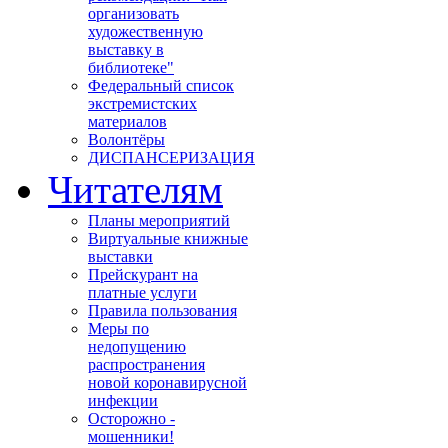
организовать
художественную
выставку в
библиотеке"
Федеральный список
экстремистских
материалов
Волонтёры
ДИСПАНСЕРИЗАЦИЯ
Читателям
Планы мероприятий
Виртуальные книжные
выставки
Прейскурант на
платные услуги
Правила пользования
Меры по
недопущению
распространения
новой коронавирусной
инфекции
Осторожно -
мошенники!