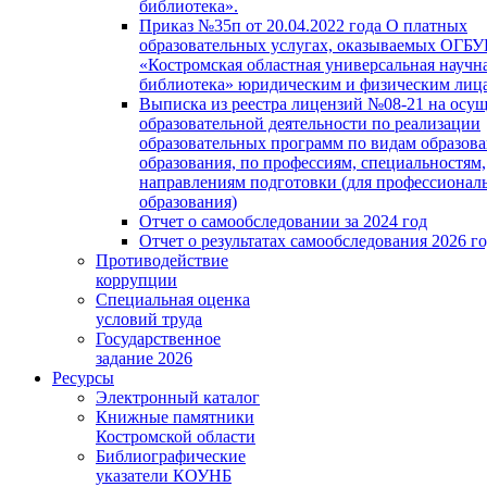
библиотека».
Приказ №35п от 20.04.2022 года О платных
образовательных услугах, оказываемых ОГБ
«Костромская областная универсальная научн
библиотека» юридическим и физическим лиц
Выписка из реестра лицензий №08-21 на осу
образовательной деятельности по реализации
образовательных программ по видам образова
образования, по профессиям, специальностям,
направлениям подготовки (для профессионал
образования)
Отчет о самообследовании за 2024 год
Отчет о результатах самообследования 2026 г
Противодействие
коррупции
Специальная оценка
условий труда
Государственное
задание 2026
Ресурсы
Электронный каталог
Книжные памятники
Костромской области
Библиографические
указатели КОУНБ