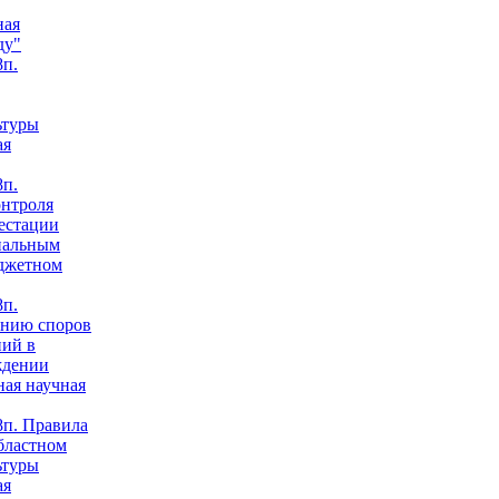
ная
ду"
п.
ьтуры
ая
п.
онтроля
естации
нальным
юджетном
п.
анию споров
ний в
ждении
ная научная
п. Правила
бластном
ьтуры
ая