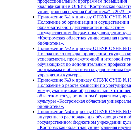
профессиональным программам повышения
квалификации в ОГБУК "Костромская област
универсальная научная библиотека" в 2023 го
Приложение №1 к приказу ОГБУК ОУНБ №18
Положение об организации и осуществлении
образовательной деятельности в областном
государственном бюджетном учреждении кул
«Костромская областная универсальная научн
библиотека».
Приложение №2 к приказу ОГБУК ОУНБ №18
Положение о порядке проведения текущего к
успеваемости, промежуточной и итоговой атт
обучающихся по дополнительным профессио
программам в областном государственном б
учреждении культуры
Приложение №3 к приказу ОГБУК ОУНБ №18
Положение о работе комиссии по урегулиров
между участниками образовательных отноше
областном государственном бюджетном учре
культуры «Костромская областная универсаль
библиотека».
Приложение №4 к приказу ОГБУК ОУНБ №18
внутреннего распорядка для обучающихся в о
государственном бюджетном учреждении кул
«Костромская областная универсальная научн