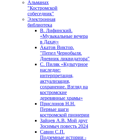
Альманах
"Костромской
собеседник"
Электронная
библиотека
В. Лифинский.
«Музыкальные вечера
в Дахау»
Акатов Виктор.
"Пепел Чернобыля.
Дневник ликвидатора"
С. Пиляк «Культурное
наследие:
интерпретация,
актуализация,
сохранение. Взгляд на
костромские
деревянные храмы»
Прислонов Н.Н.
Первые шаги
костромской пионерии
Зайцев А.В. Мой друг
Зосимыч повесть 2024
Савин С.П.
Подземные истории -