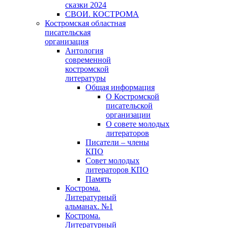
сказки 2024
СВОИ. КОСТРОМА
Костромская областная
писательская
организация
Антология
современной
костромской
литературы
Общая информация
О Костромской
писательской
организации
О совете молодых
литераторов
Писатели – члены
КПО
Совет молодых
литераторов КПО
Память
Кострома.
Литературный
альманах. №1
Кострома.
Литературный