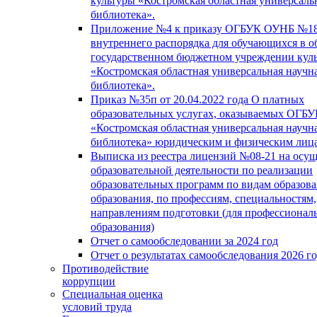
культуры «Костромская областная универсаль
библиотека».
Приложение №4 к приказу ОГБУК ОУНБ №18
внутреннего распорядка для обучающихся в о
государственном бюджетном учреждении кул
«Костромская областная универсальная научн
библиотека».
Приказ №35п от 20.04.2022 года О платных
образовательных услугах, оказываемых ОГБ
«Костромская областная универсальная научн
библиотека» юридическим и физическим лиц
Выписка из реестра лицензий №08-21 на осу
образовательной деятельности по реализации
образовательных программ по видам образова
образования, по профессиям, специальностям,
направлениям подготовки (для профессионал
образования)
Отчет о самообследовании за 2024 год
Отчет о результатах самообследования 2026 г
Противодействие
коррупции
Специальная оценка
условий труда