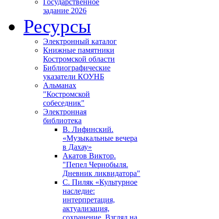
Государственное
задание 2026
Ресурсы
Электронный каталог
Книжные памятники
Костромской области
Библиографические
указатели КОУНБ
Альманах
"Костромской
собеседник"
Электронная
библиотека
В. Лифинский.
«Музыкальные вечера
в Дахау»
Акатов Виктор.
"Пепел Чернобыля.
Дневник ликвидатора"
С. Пиляк «Культурное
наследие:
интерпретация,
актуализация,
сохранение. Взгляд на