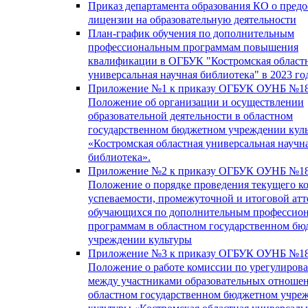
Приказ департамента образования КО о пред
лицензии на образовательную деятельности
План-график обучения по дополнительным
профессиональным программам повышения
квалификации в ОГБУК "Костромская област
универсальная научная библиотека" в 2023 го
Приложение №1 к приказу ОГБУК ОУНБ №18
Положение об организации и осуществлении
образовательной деятельности в областном
государственном бюджетном учреждении кул
«Костромская областная универсальная научн
библиотека».
Приложение №2 к приказу ОГБУК ОУНБ №18
Положение о порядке проведения текущего к
успеваемости, промежуточной и итоговой атт
обучающихся по дополнительным профессио
программам в областном государственном б
учреждении культуры
Приложение №3 к приказу ОГБУК ОУНБ №18
Положение о работе комиссии по урегулиров
между участниками образовательных отноше
областном государственном бюджетном учре