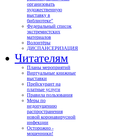
организовать
художественную
выставку в
библиотеке"
Федеральный список
экстремистских
материалов
Волонтёры
ДИСПАНСЕРИЗАЦИЯ
Читателям
Планы мероприятий
Виртуальные книжные
выставки
Прейскурант на
платные услуги
Правила пользования
Меры по
недопущению
распространения
новой коронавирусной
инфекции
Осторожно -
мошенники!