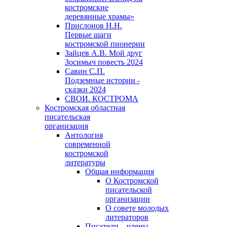
костромские
деревянные храмы»
Прислонов Н.Н.
Первые шаги
костромской пионерии
Зайцев А.В. Мой друг
Зосимыч повесть 2024
Савин С.П.
Подземные истории -
сказки 2024
СВОИ. КОСТРОМА
Костромская областная
писательская
организация
Антология
современной
костромской
литературы
Общая информация
О Костромской
писательской
организации
О совете молодых
литераторов
Писатели – члены