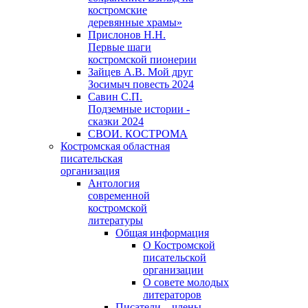
костромские
деревянные храмы»
Прислонов Н.Н.
Первые шаги
костромской пионерии
Зайцев А.В. Мой друг
Зосимыч повесть 2024
Савин С.П.
Подземные истории -
сказки 2024
СВОИ. КОСТРОМА
Костромская областная
писательская
организация
Антология
современной
костромской
литературы
Общая информация
О Костромской
писательской
организации
О совете молодых
литераторов
Писатели – члены