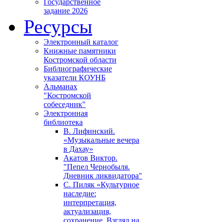
Государственное
задание 2026
Ресурсы
Электронный каталог
Книжные памятники
Костромской области
Библиографические
указатели КОУНБ
Альманах
"Костромской
собеседник"
Электронная
библиотека
В. Лифинский.
«Музыкальные вечера
в Дахау»
Акатов Виктор.
"Пепел Чернобыля.
Дневник ликвидатора"
С. Пиляк «Культурное
наследие:
интерпретация,
актуализация,
сохранение. Взгляд на