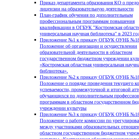
Приказ департамента образования КО о пред
лицензии на образовательную деятельности
План-график обучения по дополнительным
профессиональным программам повышения
квалификации в ОГБУК "Костромская област
универсальная научная библиотека" в 2023 го
Приложение №1 к приказу ОГБУК ОУНБ №18
Положение об организации и осуществлении
образовательной деятельности в областном
государственном бюджетном учреждении кул
«Костромская областная универсальная научн
библиотека».
Приложение №2 к приказу ОГБУК ОУНБ №18
Положение о порядке проведения текущего к
успеваемости, промежуточной и итоговой атт
обучающихся по дополнительным профессио
программам в областном государственном б
учреждении культуры
Приложение №3 к приказу ОГБУК ОУНБ №18
Положение о работе комиссии по урегулиров
между участниками образовательных отноше
областном государственном бюджетном учре