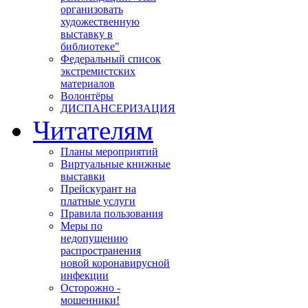
организовать
художественную
выставку в
библиотеке"
Федеральный список
экстремистских
материалов
Волонтёры
ДИСПАНСЕРИЗАЦИЯ
Читателям
Планы мероприятий
Виртуальные книжные
выставки
Прейскурант на
платные услуги
Правила пользования
Меры по
недопущению
распространения
новой коронавирусной
инфекции
Осторожно -
мошенники!