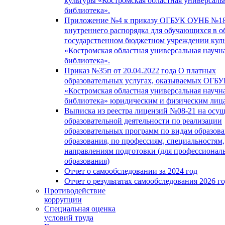
культуры «Костромская областная универсаль
библиотека».
Приложение №4 к приказу ОГБУК ОУНБ №18
внутреннего распорядка для обучающихся в о
государственном бюджетном учреждении кул
«Костромская областная универсальная научн
библиотека».
Приказ №35п от 20.04.2022 года О платных
образовательных услугах, оказываемых ОГБ
«Костромская областная универсальная научн
библиотека» юридическим и физическим лиц
Выписка из реестра лицензий №08-21 на осу
образовательной деятельности по реализации
образовательных программ по видам образова
образования, по профессиям, специальностям,
направлениям подготовки (для профессионал
образования)
Отчет о самообследовании за 2024 год
Отчет о результатах самообследования 2026 г
Противодействие
коррупции
Специальная оценка
условий труда