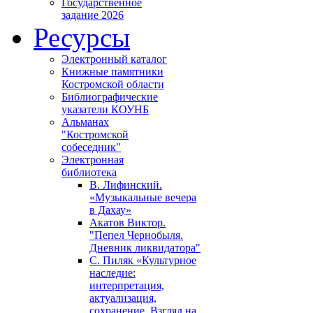
Государственное
задание 2026
Ресурсы
Электронный каталог
Книжные памятники
Костромской области
Библиографические
указатели КОУНБ
Альманах
"Костромской
собеседник"
Электронная
библиотека
В. Лифинский.
«Музыкальные вечера
в Дахау»
Акатов Виктор.
"Пепел Чернобыля.
Дневник ликвидатора"
С. Пиляк «Культурное
наследие:
интерпретация,
актуализация,
сохранение. Взгляд на