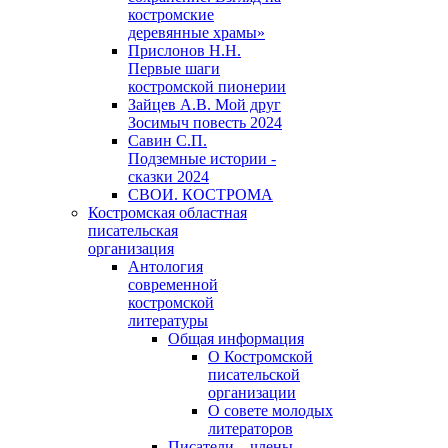
костромские
деревянные храмы»
Прислонов Н.Н.
Первые шаги
костромской пионерии
Зайцев А.В. Мой друг
Зосимыч повесть 2024
Савин С.П.
Подземные истории -
сказки 2024
СВОИ. КОСТРОМА
Костромская областная
писательская
организация
Антология
современной
костромской
литературы
Общая информация
О Костромской
писательской
организации
О совете молодых
литераторов
Писатели – члены