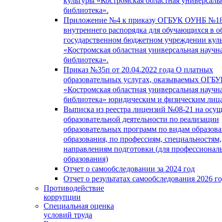
культуры «Костромская областная универсаль
библиотека».
Приложение №4 к приказу ОГБУК ОУНБ №18
внутреннего распорядка для обучающихся в о
государственном бюджетном учреждении кул
«Костромская областная универсальная научн
библиотека».
Приказ №35п от 20.04.2022 года О платных
образовательных услугах, оказываемых ОГБ
«Костромская областная универсальная научн
библиотека» юридическим и физическим лиц
Выписка из реестра лицензий №08-21 на осу
образовательной деятельности по реализации
образовательных программ по видам образова
образования, по профессиям, специальностям,
направлениям подготовки (для профессионал
образования)
Отчет о самообследовании за 2024 год
Отчет о результатах самообследования 2026 г
Противодействие
коррупции
Специальная оценка
условий труда