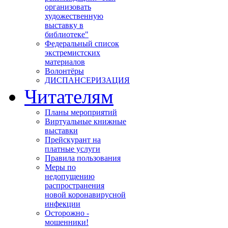
организовать
художественную
выставку в
библиотеке"
Федеральный список
экстремистских
материалов
Волонтёры
ДИСПАНСЕРИЗАЦИЯ
Читателям
Планы мероприятий
Виртуальные книжные
выставки
Прейскурант на
платные услуги
Правила пользования
Меры по
недопущению
распространения
новой коронавирусной
инфекции
Осторожно -
мошенники!