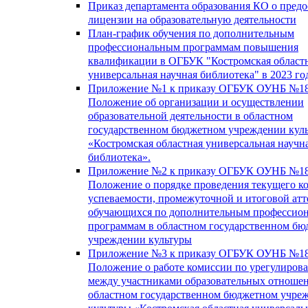
Приказ департамента образования КО о пред
лицензии на образовательную деятельности
План-график обучения по дополнительным
профессиональным программам повышения
квалификации в ОГБУК "Костромская област
универсальная научная библиотека" в 2023 го
Приложение №1 к приказу ОГБУК ОУНБ №18
Положение об организации и осуществлении
образовательной деятельности в областном
государственном бюджетном учреждении кул
«Костромская областная универсальная научн
библиотека».
Приложение №2 к приказу ОГБУК ОУНБ №18
Положение о порядке проведения текущего к
успеваемости, промежуточной и итоговой атт
обучающихся по дополнительным профессио
программам в областном государственном б
учреждении культуры
Приложение №3 к приказу ОГБУК ОУНБ №18
Положение о работе комиссии по урегулиров
между участниками образовательных отноше
областном государственном бюджетном учре