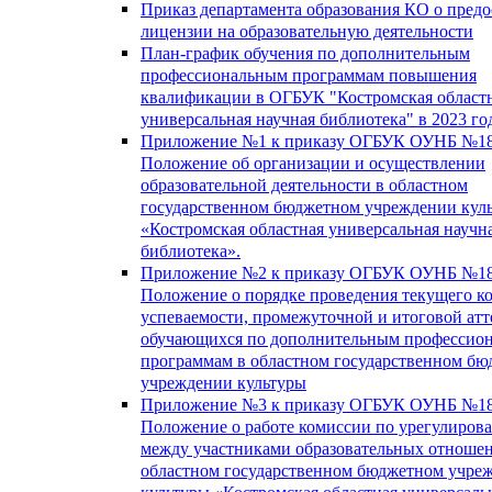
Приказ департамента образования КО о пред
лицензии на образовательную деятельности
План-график обучения по дополнительным
профессиональным программам повышения
квалификации в ОГБУК "Костромская област
универсальная научная библиотека" в 2023 го
Приложение №1 к приказу ОГБУК ОУНБ №18
Положение об организации и осуществлении
образовательной деятельности в областном
государственном бюджетном учреждении кул
«Костромская областная универсальная научн
библиотека».
Приложение №2 к приказу ОГБУК ОУНБ №18
Положение о порядке проведения текущего к
успеваемости, промежуточной и итоговой атт
обучающихся по дополнительным профессио
программам в областном государственном б
учреждении культуры
Приложение №3 к приказу ОГБУК ОУНБ №18
Положение о работе комиссии по урегулиров
между участниками образовательных отноше
областном государственном бюджетном учре