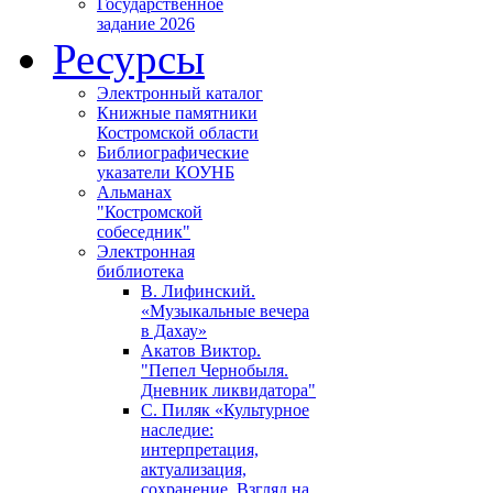
Государственное
задание 2026
Ресурсы
Электронный каталог
Книжные памятники
Костромской области
Библиографические
указатели КОУНБ
Альманах
"Костромской
собеседник"
Электронная
библиотека
В. Лифинский.
«Музыкальные вечера
в Дахау»
Акатов Виктор.
"Пепел Чернобыля.
Дневник ликвидатора"
С. Пиляк «Культурное
наследие:
интерпретация,
актуализация,
сохранение. Взгляд на