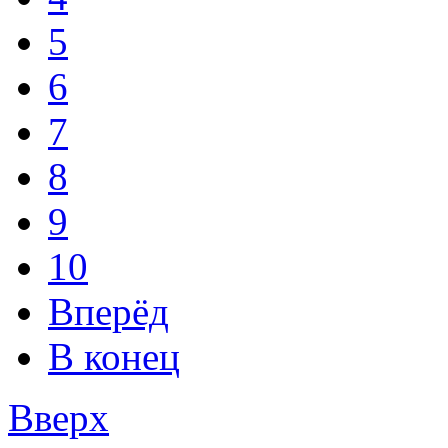
5
6
7
8
9
10
Вперёд
В конец
Вверх