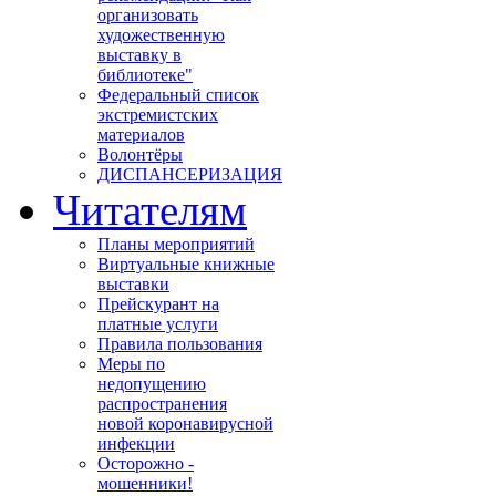
организовать
художественную
выставку в
библиотеке"
Федеральный список
экстремистских
материалов
Волонтёры
ДИСПАНСЕРИЗАЦИЯ
Читателям
Планы мероприятий
Виртуальные книжные
выставки
Прейскурант на
платные услуги
Правила пользования
Меры по
недопущению
распространения
новой коронавирусной
инфекции
Осторожно -
мошенники!