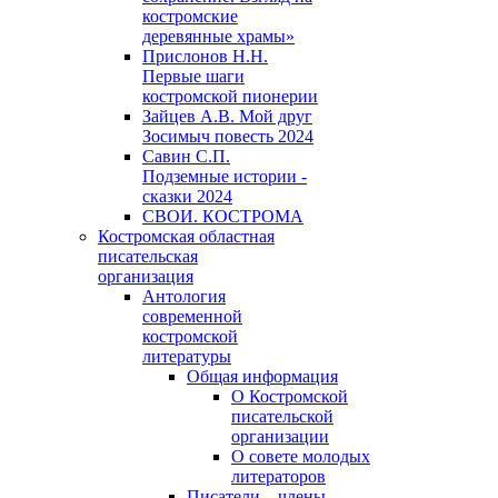
костромские
деревянные храмы»
Прислонов Н.Н.
Первые шаги
костромской пионерии
Зайцев А.В. Мой друг
Зосимыч повесть 2024
Савин С.П.
Подземные истории -
сказки 2024
СВОИ. КОСТРОМА
Костромская областная
писательская
организация
Антология
современной
костромской
литературы
Общая информация
О Костромской
писательской
организации
О совете молодых
литераторов
Писатели – члены