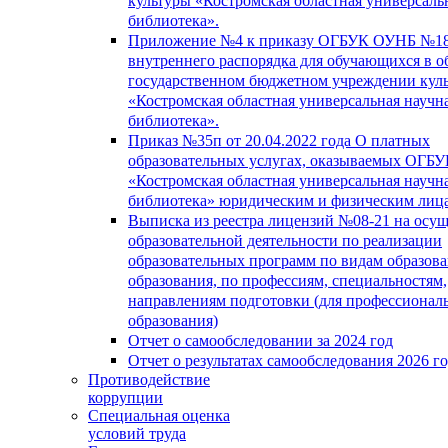
культуры «Костромская областная универсаль
библиотека».
Приложение №4 к приказу ОГБУК ОУНБ №18
внутреннего распорядка для обучающихся в о
государственном бюджетном учреждении кул
«Костромская областная универсальная научн
библиотека».
Приказ №35п от 20.04.2022 года О платных
образовательных услугах, оказываемых ОГБ
«Костромская областная универсальная научн
библиотека» юридическим и физическим лиц
Выписка из реестра лицензий №08-21 на осу
образовательной деятельности по реализации
образовательных программ по видам образова
образования, по профессиям, специальностям,
направлениям подготовки (для профессионал
образования)
Отчет о самообследовании за 2024 год
Отчет о результатах самообследования 2026 г
Противодействие
коррупции
Специальная оценка
условий труда