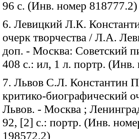
96 с. (Инв. номер 818777.2)
6. Левицкий Л.К. Констант
очерк творчества / Л.А. Леви
доп. - Москва: Советский пи
408 с.: ил, 1 л. портр.
(Инв. 
7. Львов С.Л. Константин
П
критико-биографический оч
Львов. - Москва ; Ленинград
92, [2] с.: портр.
(Инв. номе
198572.2)