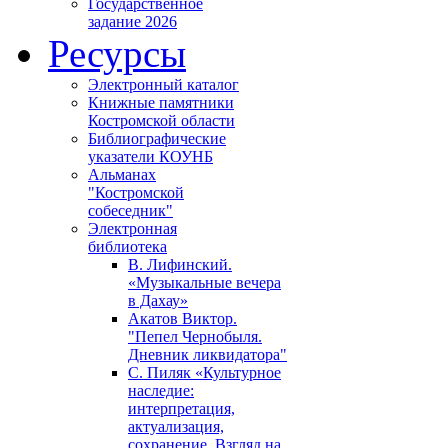
Государственное
задание 2026
Ресурсы
Электронный каталог
Книжные памятники
Костромской области
Библиографические
указатели КОУНБ
Альманах
"Костромской
собеседник"
Электронная
библиотека
В. Лифинский.
«Музыкальные вечера
в Дахау»
Акатов Виктор.
"Пепел Чернобыля.
Дневник ликвидатора"
С. Пиляк «Культурное
наследие:
интерпретация,
актуализация,
сохранение. Взгляд на