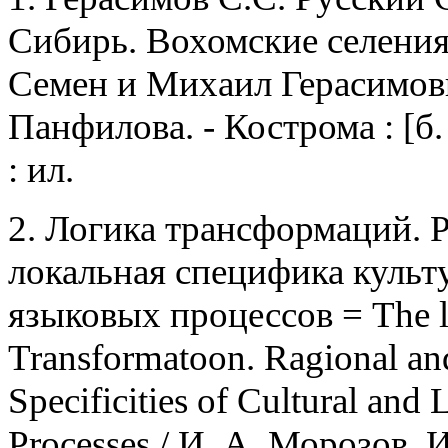
Сибирь. Вохомские селения 
Семен и Михаил Герасимо
Панфилова. - Кострома : [б. и
: ил.
2. Логика трансформаций. 
локальная специфика культ
языковых процессов = The l
Transformatoon.
Ragional an
Specificities of Cultural and 
Processes /
И
.
А
.
Морозов
,