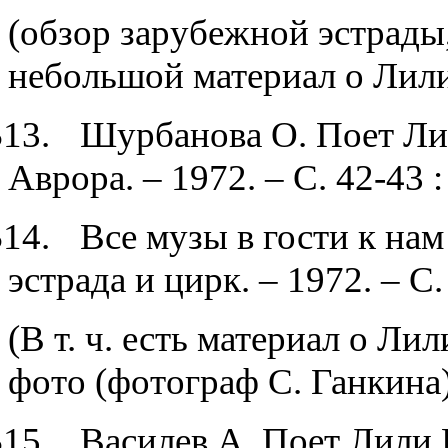
(обзор зарубежной эстрады, 
небольшой материал о Лил
$1
3.
Шурбанова О. Поет Лил
Аврора. – 1972. – С. 42-43 :
$1
4.
Все музы в гости к нам
эстрада и цирк. – 1972. – С.
(В т. ч. есть материал о Ли
фото (фотограф С. Ганкина)
$1
5.
Василев А. Поет Лили 