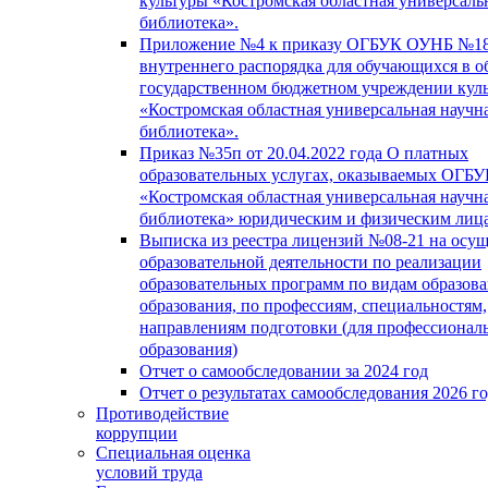
культуры «Костромская областная универсаль
библиотека».
Приложение №4 к приказу ОГБУК ОУНБ №18
внутреннего распорядка для обучающихся в о
государственном бюджетном учреждении кул
«Костромская областная универсальная научн
библиотека».
Приказ №35п от 20.04.2022 года О платных
образовательных услугах, оказываемых ОГБ
«Костромская областная универсальная научн
библиотека» юридическим и физическим лиц
Выписка из реестра лицензий №08-21 на осу
образовательной деятельности по реализации
образовательных программ по видам образова
образования, по профессиям, специальностям,
направлениям подготовки (для профессионал
образования)
Отчет о самообследовании за 2024 год
Отчет о результатах самообследования 2026 г
Противодействие
коррупции
Специальная оценка
условий труда