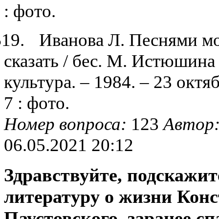
: фото.
$1
9.
Иванова Л. Песнями м
сказать / бес. М. Истюшина 
культура. – 1984. – 23 октяб
7 : фото.
Номер вопроса:
123
Автор
06.05.2021 20:12
Здравствуйте, подскажит
литературу о жизни Кон
Паустовского, заранее сп