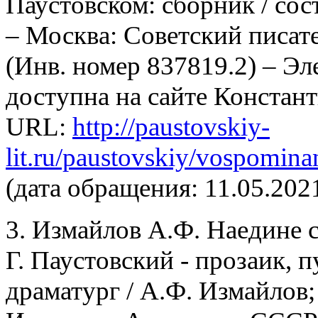
Паустовском: сборник / сос
– Москва: Советский писател
(Инв. номер 837819.2) – Эл
доступна на сайте Констан
URL
:
http://paustovskiy-
lit.ru/paustovskiy/vospomina
(дата обращения: 11.05.202
3. Измайлов А.Ф. Наедине с
Г. Паустовский - прозаик, п
драматург / А.Ф. Измайлов; 