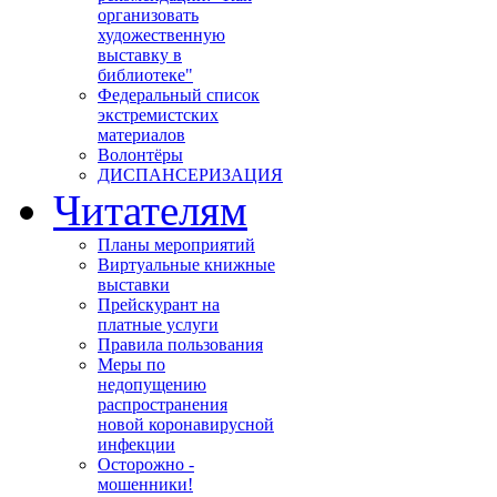
организовать
художественную
выставку в
библиотеке"
Федеральный список
экстремистских
материалов
Волонтёры
ДИСПАНСЕРИЗАЦИЯ
Читателям
Планы мероприятий
Виртуальные книжные
выставки
Прейскурант на
платные услуги
Правила пользования
Меры по
недопущению
распространения
новой коронавирусной
инфекции
Осторожно -
мошенники!