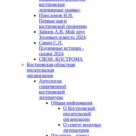
костромские
деревянные храмы»
Прислонов Н.Н.
Первые шаги
костромской пионерии
Зайцев А.В. Мой друг
Зосимыч повесть 2024
Савин С.П.
Подземные истории -
сказки 2024
СВОИ. КОСТРОМА
Костромская областная
писательская
организация
Антология
современной
костромской
литературы
Общая информация
О Костромской
писательской
организации
О совете молодых
литераторов
Писатели – члены