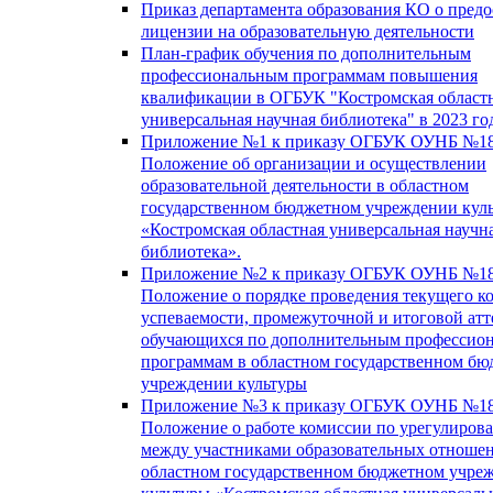
Приказ департамента образования КО о пред
лицензии на образовательную деятельности
План-график обучения по дополнительным
профессиональным программам повышения
квалификации в ОГБУК "Костромская област
универсальная научная библиотека" в 2023 го
Приложение №1 к приказу ОГБУК ОУНБ №18
Положение об организации и осуществлении
образовательной деятельности в областном
государственном бюджетном учреждении кул
«Костромская областная универсальная научн
библиотека».
Приложение №2 к приказу ОГБУК ОУНБ №18
Положение о порядке проведения текущего к
успеваемости, промежуточной и итоговой атт
обучающихся по дополнительным профессио
программам в областном государственном б
учреждении культуры
Приложение №3 к приказу ОГБУК ОУНБ №18
Положение о работе комиссии по урегулиров
между участниками образовательных отноше
областном государственном бюджетном учре