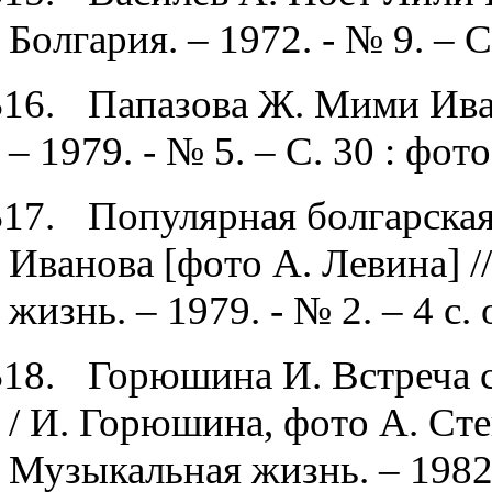
Болгария. – 1972. - № 9. – С
$1
6.
Папазова Ж. Мими Иван
– 1979. - № 5. – С. 30 : фото
$1
7.
Популярная болгарска
Иванова [фото А. Левина] 
жизнь. – 1979. - № 2. – 4 с.
$1
8.
Горюшина И. Встреча 
/ И. Горюшина, фото А. Сте
Музыкальная жизнь. – 1982.