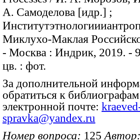
А
.
Самоделова
[
и
др
.] ;
Институт
этнологии
и
антро
Миклухо-Маклая Российско
- Москва : Индрик, 2019. - 99
цв. : фот.
За дополнительной информ
обратиться к библиографа
электронной почте:
kraeved
spravka@yandex.ru
Номер вопроса:
125
Автор