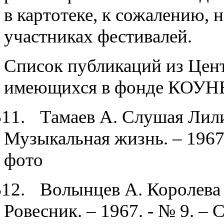
в картотеке, к сожалению, 
участниках фестивалей.
Список публикаций из Цен
имеющихся в фонде КОУН
$1
1.
Тамаев А. Слушая Лили
Музыкальная жизнь. – 1967. 
фото
$1
2.
Волынцев А. Королева 
Ровесник. – 1967. - № 9. – С