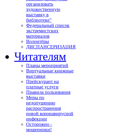
организовать
художественную
выставку в
библиотеке"
Федеральный список
экстремистских
материалов
Волонтёры
ДИСПАНСЕРИЗАЦИЯ
Читателям
Планы мероприятий
Виртуальные книжные
выставки
Прейскурант на
платные услуги
Правила пользования
Меры по
недопущению
распространения
новой коронавирусной
инфекции
Осторожно -
мошенники!