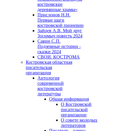
костромские
деревянные храмы»
Прислонов Н.Н.
Первые шаги
костромской пионерии
Зайцев А.В. Мой друг
Зосимыч повесть 2024
Савин С.П.
Подземные истории -
сказки 2024
СВОИ. КОСТРОМА
Костромская областная
писательская
организация
Антология
современной
костромской
литературы
Общая информация
О Костромской
писательской
организации
О совете молодых
литераторов
Писатели – члены