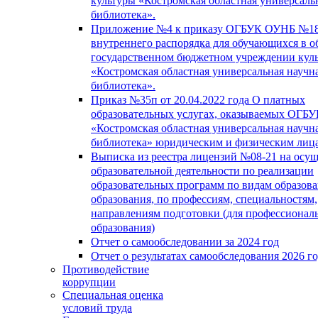
культуры «Костромская областная универсаль
библиотека».
Приложение №4 к приказу ОГБУК ОУНБ №18
внутреннего распорядка для обучающихся в о
государственном бюджетном учреждении кул
«Костромская областная универсальная научн
библиотека».
Приказ №35п от 20.04.2022 года О платных
образовательных услугах, оказываемых ОГБ
«Костромская областная универсальная научн
библиотека» юридическим и физическим лиц
Выписка из реестра лицензий №08-21 на осу
образовательной деятельности по реализации
образовательных программ по видам образова
образования, по профессиям, специальностям,
направлениям подготовки (для профессионал
образования)
Отчет о самообследовании за 2024 год
Отчет о результатах самообследования 2026 г
Противодействие
коррупции
Специальная оценка
условий труда