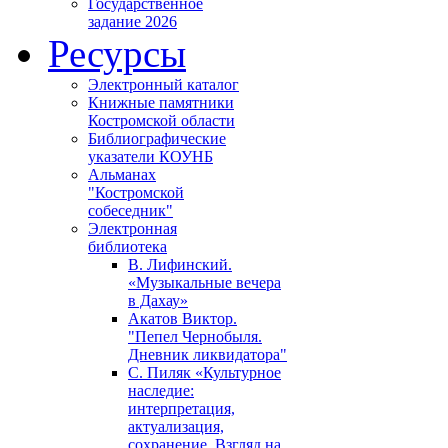
Государственное
задание 2026
Ресурсы
Электронный каталог
Книжные памятники
Костромской области
Библиографические
указатели КОУНБ
Альманах
"Костромской
собеседник"
Электронная
библиотека
В. Лифинский.
«Музыкальные вечера
в Дахау»
Акатов Виктор.
"Пепел Чернобыля.
Дневник ликвидатора"
С. Пиляк «Культурное
наследие:
интерпретация,
актуализация,
сохранение. Взгляд на