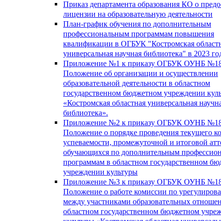
Приказ департамента образования КО о пред
лицензии на образовательную деятельности
План-график обучения по дополнительным
профессиональным программам повышения
квалификации в ОГБУК "Костромская област
универсальная научная библиотека" в 2023 го
Приложение №1 к приказу ОГБУК ОУНБ №18
Положение об организации и осуществлении
образовательной деятельности в областном
государственном бюджетном учреждении кул
«Костромская областная универсальная научн
библиотека».
Приложение №2 к приказу ОГБУК ОУНБ №18
Положение о порядке проведения текущего к
успеваемости, промежуточной и итоговой атт
обучающихся по дополнительным профессио
программам в областном государственном б
учреждении культуры
Приложение №3 к приказу ОГБУК ОУНБ №18
Положение о работе комиссии по урегулиров
между участниками образовательных отноше
областном государственном бюджетном учре