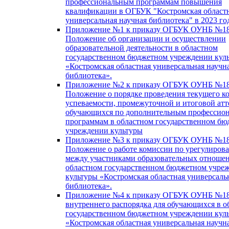
профессиональным программам повышения
квалификации в ОГБУК "Костромская област
универсальная научная библиотека" в 2023 го
Приложение №1 к приказу ОГБУК ОУНБ №18
Положение об организации и осуществлении
образовательной деятельности в областном
государственном бюджетном учреждении кул
«Костромская областная универсальная научн
библиотека».
Приложение №2 к приказу ОГБУК ОУНБ №18
Положение о порядке проведения текущего к
успеваемости, промежуточной и итоговой атт
обучающихся по дополнительным профессио
программам в областном государственном б
учреждении культуры
Приложение №3 к приказу ОГБУК ОУНБ №18
Положение о работе комиссии по урегулиров
между участниками образовательных отноше
областном государственном бюджетном учре
культуры «Костромская областная универсаль
библиотека».
Приложение №4 к приказу ОГБУК ОУНБ №18
внутреннего распорядка для обучающихся в о
государственном бюджетном учреждении кул
«Костромская областная универсальная научн