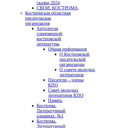
сказки 2024
СВОИ. КОСТРОМА
Костромская областная
писательская
организация
Антология
современной
костромской
литературы
Общая информация
О Костромской
писательской
организации
О совете молодых
литераторов
Писатели – члены
КПО
Совет молодых
литераторов КПО
Память
Кострома.
Литературный
альманах. №1
Кострома.
Литературный