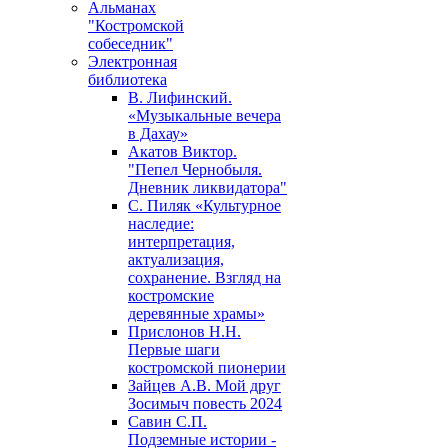
Альманах
"Костромской
собеседник"
Электронная
библиотека
В. Лифинский.
«Музыкальные вечера
в Дахау»
Акатов Виктор.
"Пепел Чернобыля.
Дневник ликвидатора"
С. Пиляк «Культурное
наследие:
интерпретация,
актуализация,
сохранение. Взгляд на
костромские
деревянные храмы»
Прислонов Н.Н.
Первые шаги
костромской пионерии
Зайцев А.В. Мой друг
Зосимыч повесть 2024
Савин С.П.
Подземные истории -