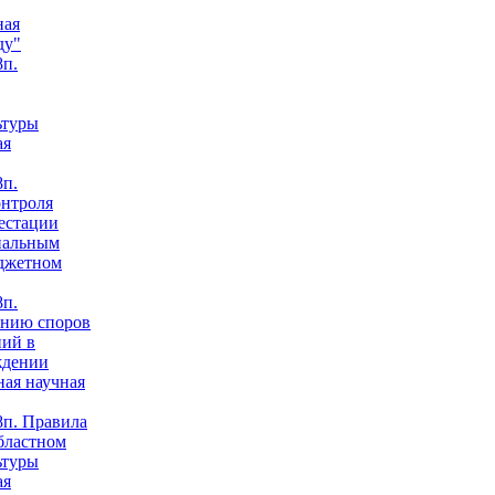
ная
ду"
п.
ьтуры
ая
п.
онтроля
естации
нальным
юджетном
п.
анию споров
ний в
ждении
ная научная
п. Правила
бластном
ьтуры
ая