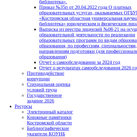
библиотека».
Приказ №35п от 20.04.2022 года О платных
образовательных услугах, оказываемых ОГБ
«Костромская областная универсальная научн
библиотека» юридическим и физическим лиц
Выписка из реестра лицензий №08-21 на осу
образовательной деятельности по реализации
образовательных программ по видам образова
образования, по профессиям, специальностям,
направлениям подготовки (для профессионал
образования)
Отчет о самообследовании за 2024 год
Отчет о результатах самообследования 2026 г
Противодействие
коррупции
Специальная оценка
условий труда
Государственное
задание 2026
Ресурсы
Электронный каталог
Книжные памятники
Костромской области
Библиографические
указатели КОУНБ