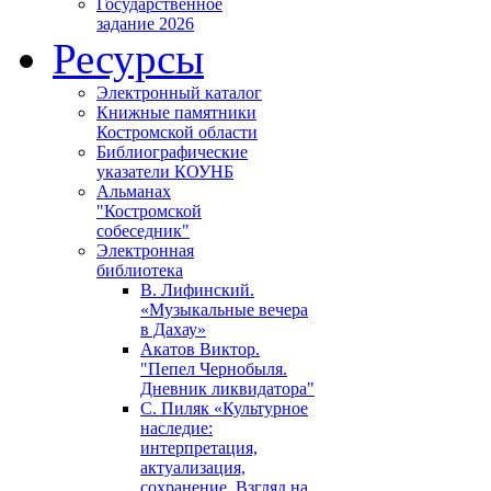
Государственное
задание 2026
Ресурсы
Электронный каталог
Книжные памятники
Костромской области
Библиографические
указатели КОУНБ
Альманах
"Костромской
собеседник"
Электронная
библиотека
В. Лифинский.
«Музыкальные вечера
в Дахау»
Акатов Виктор.
"Пепел Чернобыля.
Дневник ликвидатора"
С. Пиляк «Культурное
наследие:
интерпретация,
актуализация,
сохранение. Взгляд на