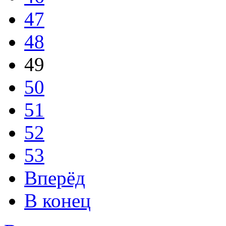
47
48
49
50
51
52
53
Вперёд
В конец