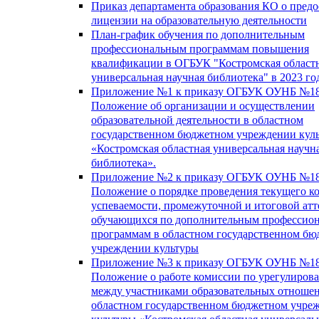
Приказ департамента образования КО о пред
лицензии на образовательную деятельности
План-график обучения по дополнительным
профессиональным программам повышения
квалификации в ОГБУК "Костромская област
универсальная научная библиотека" в 2023 го
Приложение №1 к приказу ОГБУК ОУНБ №18
Положение об организации и осуществлении
образовательной деятельности в областном
государственном бюджетном учреждении кул
«Костромская областная универсальная научн
библиотека».
Приложение №2 к приказу ОГБУК ОУНБ №18
Положение о порядке проведения текущего к
успеваемости, промежуточной и итоговой атт
обучающихся по дополнительным профессио
программам в областном государственном б
учреждении культуры
Приложение №3 к приказу ОГБУК ОУНБ №18
Положение о работе комиссии по урегулиров
между участниками образовательных отноше
областном государственном бюджетном учре