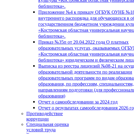
культуры «Костромская областная универсаль
библиотека».
Приложение №4 к приказу ОГБУК ОУНБ №18
внутреннего распорядка для обучающихся в о
государственном бюджетном учреждении кул
«Костромская областная универсальная научн
библиотека».
Приказ №35п от 20.04.2022 года О платных
образовательных услугах, оказываемых ОГБ
«Костромская областная универсальная научн
библиотека» юридическим и физическим лиц
Выписка из реестра лицензий №08-21 на осу
образовательной деятельности по реализации
образовательных программ по видам образова
образования, по профессиям, специальностям,
направлениям подготовки (для профессионал
образования)
Отчет о самообследовании за 2024 год
Отчет о результатах самообследования 2026 г
Противодействие
коррупции
Специальная оценка
условий труда