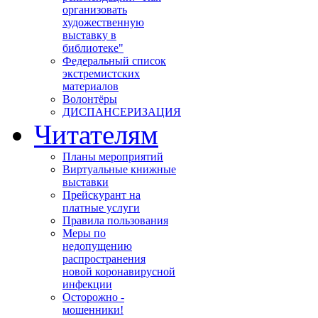
организовать
художественную
выставку в
библиотеке"
Федеральный список
экстремистских
материалов
Волонтёры
ДИСПАНСЕРИЗАЦИЯ
Читателям
Планы мероприятий
Виртуальные книжные
выставки
Прейскурант на
платные услуги
Правила пользования
Меры по
недопущению
распространения
новой коронавирусной
инфекции
Осторожно -
мошенники!