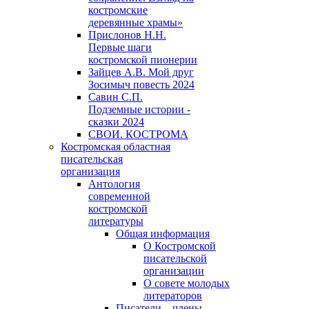
костромские
деревянные храмы»
Прислонов Н.Н.
Первые шаги
костромской пионерии
Зайцев А.В. Мой друг
Зосимыч повесть 2024
Савин С.П.
Подземные истории -
сказки 2024
СВОИ. КОСТРОМА
Костромская областная
писательская
организация
Антология
современной
костромской
литературы
Общая информация
О Костромской
писательской
организации
О совете молодых
литераторов
Писатели – члены