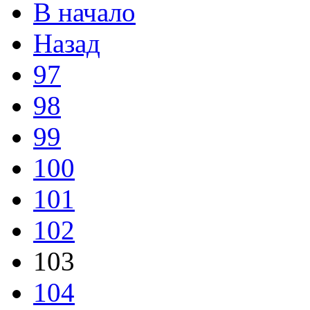
В начало
Назад
97
98
99
100
101
102
103
104