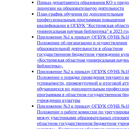
Приказ департамента образования КО о пред
лицензии на образовательную деятельности
План-график обучения по дополнительным
профессиональным программам повышения
квалификации в ОГБУК "Костромская област
универсальная научная библиотека" в 2023 го
Приложение №1 к приказу ОГБУК ОУНБ №18
Положение об организации и осуществлении
образовательной деятельности в областном
государственном бюджетном учреждении кул
«Костромская областная универсальная научн
библиотека».
Приложение №2 к приказу ОГБУК ОУНБ №18
Положение о порядке проведения текущего к
успеваемости, промежуточной и итоговой атт
обучающихся по дополнительным профессио
программам в областном государственном б
учреждении культуры
Приложение №3 к приказу ОГБУК ОУНБ №18
Положение о работе комиссии по урегулиров
между участниками образовательных отноше
областном государственном бюджетном учре