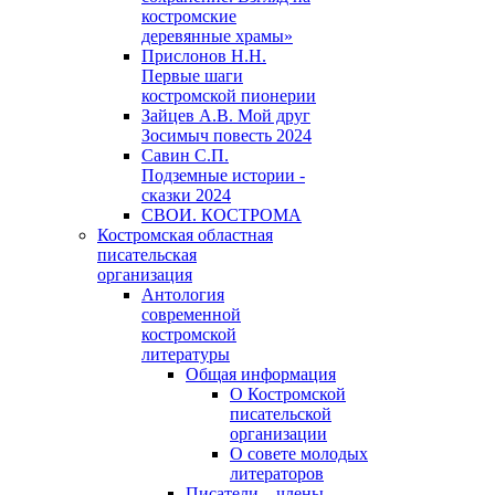
костромские
деревянные храмы»
Прислонов Н.Н.
Первые шаги
костромской пионерии
Зайцев А.В. Мой друг
Зосимыч повесть 2024
Савин С.П.
Подземные истории -
сказки 2024
СВОИ. КОСТРОМА
Костромская областная
писательская
организация
Антология
современной
костромской
литературы
Общая информация
О Костромской
писательской
организации
О совете молодых
литераторов
Писатели – члены