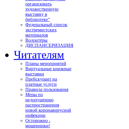
организовать
художественную
выставку в
библиотеке"
Федеральный список
экстремистских
материалов
Волонтёры
ДИСПАНСЕРИЗАЦИЯ
Читателям
Планы мероприятий
Виртуальные книжные
выставки
Прейскурант на
платные услуги
Правила пользования
Меры по
недопущению
распространения
новой коронавирусной
инфекции
Осторожно -
мошенники!