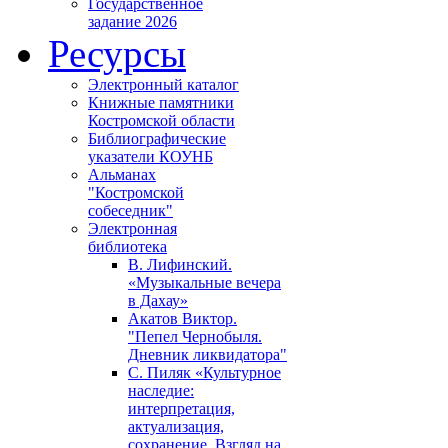
Государственное
задание 2026
Ресурсы
Электронный каталог
Книжные памятники
Костромской области
Библиографические
указатели КОУНБ
Альманах
"Костромской
собеседник"
Электронная
библиотека
В. Лифинский.
«Музыкальные вечера
в Дахау»
Акатов Виктор.
"Пепел Чернобыля.
Дневник ликвидатора"
С. Пиляк «Культурное
наследие:
интерпретация,
актуализация,
сохранение. Взгляд на