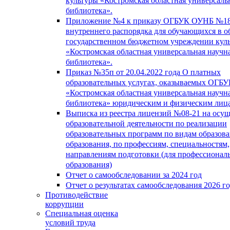
культуры «Костромская областная универсаль
библиотека».
Приложение №4 к приказу ОГБУК ОУНБ №18
внутреннего распорядка для обучающихся в о
государственном бюджетном учреждении кул
«Костромская областная универсальная научн
библиотека».
Приказ №35п от 20.04.2022 года О платных
образовательных услугах, оказываемых ОГБ
«Костромская областная универсальная научн
библиотека» юридическим и физическим лиц
Выписка из реестра лицензий №08-21 на осу
образовательной деятельности по реализации
образовательных программ по видам образова
образования, по профессиям, специальностям,
направлениям подготовки (для профессионал
образования)
Отчет о самообследовании за 2024 год
Отчет о результатах самообследования 2026 г
Противодействие
коррупции
Специальная оценка
условий труда