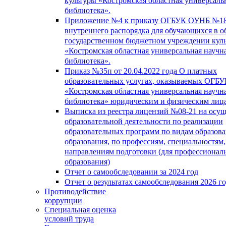
культуры «Костромская областная универсаль
библиотека».
Приложение №4 к приказу ОГБУК ОУНБ №18
внутреннего распорядка для обучающихся в о
государственном бюджетном учреждении кул
«Костромская областная универсальная научн
библиотека».
Приказ №35п от 20.04.2022 года О платных
образовательных услугах, оказываемых ОГБ
«Костромская областная универсальная научн
библиотека» юридическим и физическим лиц
Выписка из реестра лицензий №08-21 на осу
образовательной деятельности по реализации
образовательных программ по видам образова
образования, по профессиям, специальностям,
направлениям подготовки (для профессионал
образования)
Отчет о самообследовании за 2024 год
Отчет о результатах самообследования 2026 г
Противодействие
коррупции
Специальная оценка
условий труда