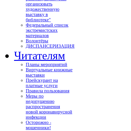
организовать
художественную
выставку в
библиотеке"
Федеральный список
экстремистских
материалов
Волонтёры
ДИСПАНСЕРИЗАЦИЯ
Читателям
Планы мероприятий
Виртуальные книжные
выставки
Прейскурант на
платные услуги
Правила пользования
Меры по
недопущению
распространения
новой коронавирусной
инфекции
Осторожно -
мошенники!