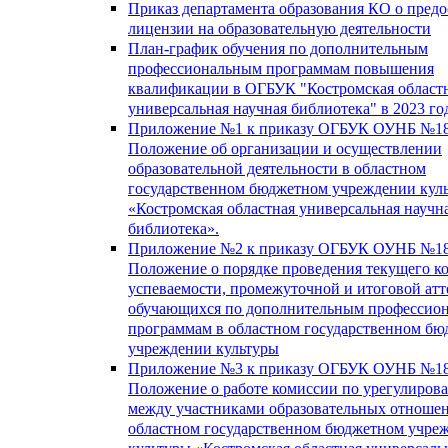
Приказ департамента образования КО о пред
лицензии на образовательную деятельности
План-график обучения по дополнительным
профессиональным программам повышения
квалификации в ОГБУК "Костромская област
универсальная научная библиотека" в 2023 го
Приложение №1 к приказу ОГБУК ОУНБ №18
Положение об организации и осуществлении
образовательной деятельности в областном
государственном бюджетном учреждении кул
«Костромская областная универсальная научн
библиотека».
Приложение №2 к приказу ОГБУК ОУНБ №18
Положение о порядке проведения текущего к
успеваемости, промежуточной и итоговой атт
обучающихся по дополнительным профессио
программам в областном государственном б
учреждении культуры
Приложение №3 к приказу ОГБУК ОУНБ №18
Положение о работе комиссии по урегулиров
между участниками образовательных отноше
областном государственном бюджетном учре