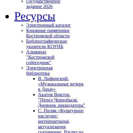
Государственное
задание 2026
Ресурсы
Электронный каталог
Книжные памятники
Костромской области
Библиографические
указатели КОУНБ
Альманах
"Костромской
собеседник"
Электронная
библиотека
В. Лифинский.
«Музыкальные вечера
в Дахау»
Акатов Виктор.
"Пепел Чернобыля.
Дневник ликвидатора"
С. Пиляк «Культурное
наследие:
интерпретация,
актуализация,
сохранение. Взгляд на