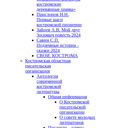
костромские
деревянные храмы»
Прислонов Н.Н.
Первые шаги
костромской пионерии
Зайцев А.В. Мой друг
Зосимыч повесть 2024
Савин С.П.
Подземные истории -
сказки 2024
СВОИ. КОСТРОМА
Костромская областная
писательская
организация
Антология
современной
костромской
литературы
Общая информация
О Костромской
писательской
организации
О совете молодых
литераторов
Писатели – члены